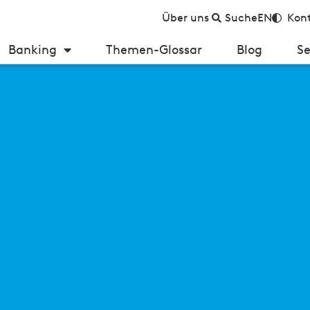
Über uns
Suche
EN
Kont
Banking
Themen-Glossar
Blog
Se