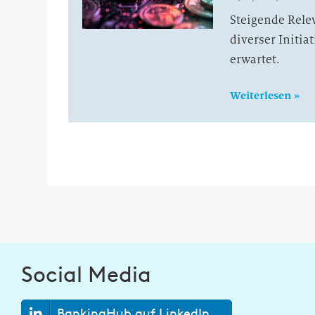
Steigende Rele
diverser Initia
erwartet.
Weiterlesen »
Social Media
BankingHub auf LinkedIn