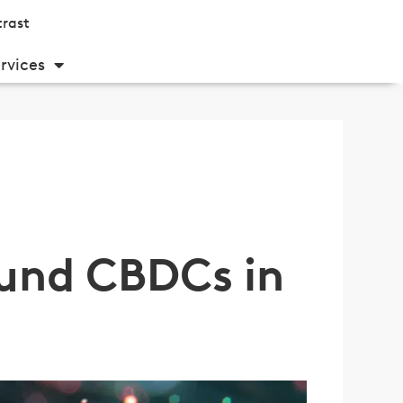
rast
rvices
 und CBDCs in