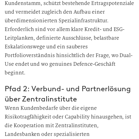
Kundenstamm, schützt bestehende Ertragspotenziale
e
und vermeidet zugleich den Aufbau einer
i
überdimensionierten Spezialinfrastruktur.
t
Erforderlich sind vor allem klare Kredit- und ESG-
u
Leitplanken, definierte Ausschlüsse, belastbare
n
g
Eskalationswege und ein sauberes
Portfolioverständnis hinsichtlich der Frage, wo Dual-
Use endet und wo genuines Defence-Geschäft
beginnt.
Pfad 2: Verbund- und Partnerlösung
über Zentralinstitute
Wenn Kundenbedarfe über die eigene
Risikotragfähigkeit oder Capability hinausgehen, ist
die Kooperation mit Zentralinstituten,
Landesbanken oder spezialisierten