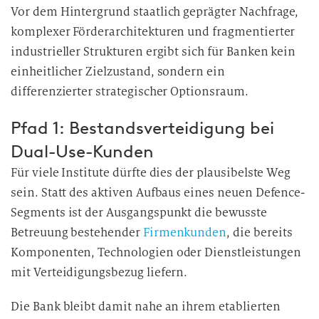
Vor dem Hintergrund staatlich geprägter Nachfrage,
n
komplexer Förderarchitekturen und fragmentierter
g
i
industrieller Strukturen ergibt sich für Banken kein
n
einheitlicher Zielzustand, sondern ein
d
differenzierter strategischer Optionsraum.
i
e
Pfad 1: Bestandsverteidigung bei
D
Dual-Use-Kunden
a
Für viele Institute dürfte dies der plausibelste Weg
t
sein. Statt des aktiven Aufbaus eines neuen Defence-
e
n
Segments ist der Ausgangspunkt die bewusste
v
Betreuung bestehender
Firmenkunden
, die bereits
e
Komponenten, Technologien oder Dienstleistungen
r
mit Verteidigungsbezug liefern.
a
r
Die Bank bleibt damit nahe an ihrem etablierten
b