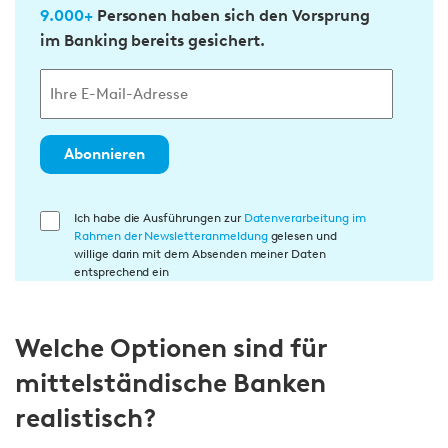
9.000+
Personen haben sich den Vorsprung
im Banking bereits gesichert.
Abonnieren
E
Ich habe die Ausführungen zur
Datenverarbeitung im
Rahmen der Newsletteranmeldung
gelesen und
i
willige darin mit dem Absenden meiner Daten
n
entsprechend ein
w
i
Welche Optionen sind für
l
l
mittelständische Banken
i
realistisch?
g
u