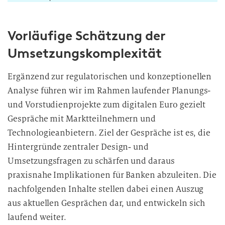
w
i
Vorläufige Schätzung der
l
l
Umsetzungskomplexität
i
g
Ergänzend zur regulatorischen und konzeptionellen
u
Analyse führen wir im Rahmen laufender Planungs-
n
und Vorstudienprojekte zum digitalen Euro gezielt
g
Gespräche mit Marktteilnehmern und
i
Technologieanbietern. Ziel der Gespräche ist es, die
n
d
Hintergründe zentraler Design‑ und
i
Umsetzungsfragen zu schärfen und daraus
e
praxisnahe Implikationen für Banken abzuleiten. Die
D
nachfolgenden Inhalte stellen dabei einen Auszug
a
aus aktuellen Gesprächen dar, und entwickeln sich
t
laufend weiter.
e