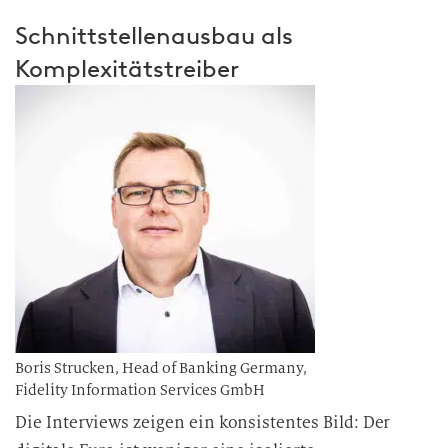
n
Schnittstellenausbau als
v
Komplexitätstreiber
e
r
a
r
b
e
i
t
u
n
g
Boris Strucken, Head of Banking Germany,
Fidelity Information Services GmbH
Die Interviews zeigen ein konsistentes Bild: Der