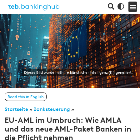
Dieses Bild wurde mithilfe künstlicher Intelligenz (KI) generiert.
Read this in English
Startseite
»
Banksteuerung
»
EU-AML im Umbruch: Wie AMLA
und das neue AML-Paket Banken in
die Pflicht nehmen