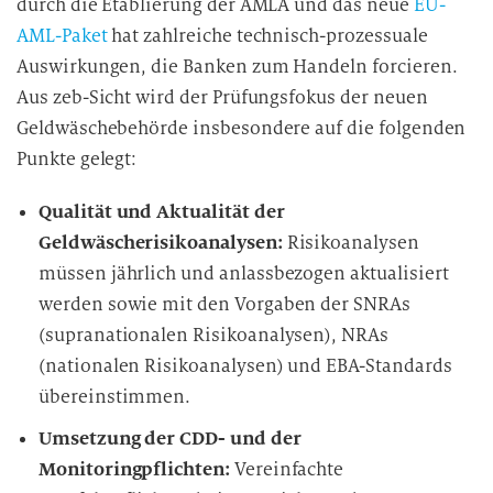
durch die Etablierung der AMLA und das neue
EU-
d
AML-Paket
hat zahlreiche technisch-prozessuale
i
Auswirkungen, die Banken zum Handeln forcieren.
e
D
Aus zeb-Sicht wird der Prüfungsfokus der neuen
a
Geldwäschebehörde insbesondere auf die folgenden
t
Punkte gelegt:
e
n
Qualität und Aktualität der
v
Geldwäscherisikoanalysen:
Risikoanalysen
e
müssen jährlich und anlassbezogen aktualisiert
r
werden sowie mit den Vorgaben der SNRAs
a
(supranationalen Risikoanalysen), NRAs
r
(nationalen Risikoanalysen) und EBA-Standards
b
übereinstimmen.
e
i
Umsetzung der CDD- und der
t
Monitoringpflichten:
Vereinfachte
u