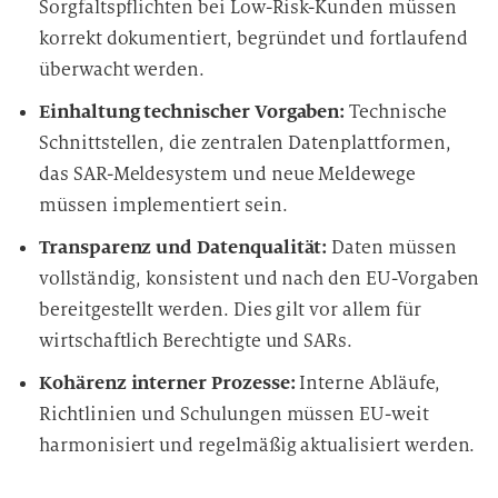
Sorgfaltspflichten bei Low-Risk-Kunden müssen
n
korrekt dokumentiert, begründet und fortlaufend
g
überwacht werden.
Einhaltung technischer Vorgaben:
Technische
Schnittstellen, die zentralen Datenplattformen,
das SAR-Meldesystem und neue Meldewege
müssen implementiert sein.
Transparenz und Datenqualität:
Daten müssen
vollständig, konsistent und nach den EU-Vorgaben
bereitgestellt werden. Dies gilt vor allem für
wirtschaftlich Berechtigte und SARs.
Kohärenz interner Prozesse:
Interne Abläufe,
Richtlinien und Schulungen müssen EU-weit
harmonisiert und regelmäßig aktualisiert werden.